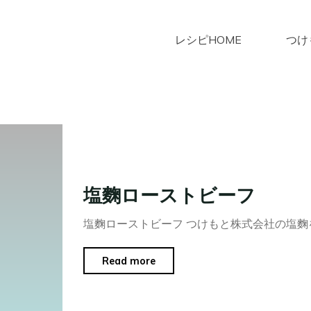
レシピHOME
つけ
ホ
(固定ページ 9)
投稿者: tsurukamedo-recipe
urukamedo-rec
ー
ム
塩麴ローストビーフ
塩麴ローストビーフ つけもと株式会社の塩麴
"塩
Read more
麴
ロ