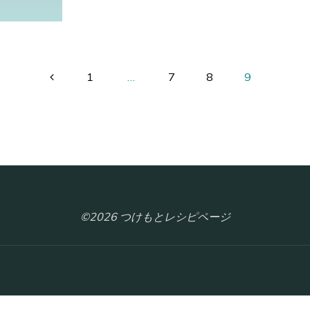
ー
ス
ト
ビ
1
…
7
8
9
ー
投
フ"
稿
の
©2026 つけもとレシピページ
ペ
ー
ジ