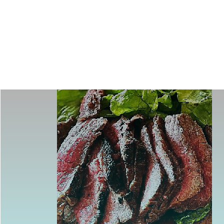
コ
ン
テ
つ
ン
ts
け
ツ
も
へ
ス
と
キ
レ
ッ
シ
プ
ピ
ペ
ー
ジ