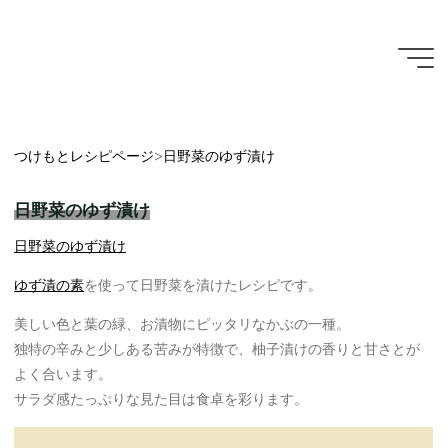
コ
ン
テ
つ
ン
ホ
レシピ
ゆず漬
け
ー
ツ
ム
ゆず漬
レシピ
へ
も
日野菜のゆず漬け
つけもとレシピページ
>
日野菜のゆず漬け
ス
と
キ
レ
日野菜のゆず漬け
ッ
シ
プ
日野菜のゆず漬け
ピ
ゆず漬の素
を使って日野菜を漬けたレシピです。
ペ
美しい色と葉の緑、お漬物にピッタリなかぶの一種。
ー
独特の辛みと少しある苦みが特徴で、柚子漬けの香りと甘さとが
ジ
よく合います。
サラダ感たっぷりな見た目は食卓を彩ります。